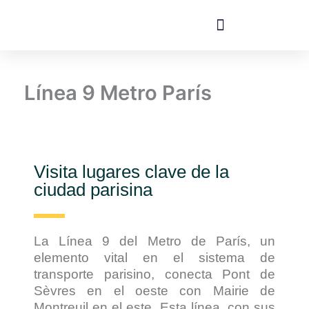
Ir
al
contenido
Hoteles cerca de Disney
Línea 9 Metro París
Visita lugares clave de la
ciudad parisina
La Línea 9 del Metro de París, un
elemento vital en el sistema de
transporte parisino, conecta Pont de
Sèvres en el oeste con Mairie de
Montreuil en el este. Esta línea, con sus